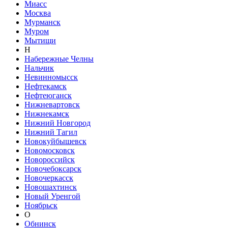
Миасс
Москва
Мурманск
Муром
Мытищи
Н
Набережные Челны
Нальчик
Невинномысск
Нефтекамск
Нефтеюганск
Нижневартовск
Нижнекамск
Нижний Новгород
Нижний Тагил
Новокуйбышевск
Новомосковск
Новороссийск
Новочебоксарск
Новочеркасск
Новошахтинск
Новый Уренгой
Ноябрьск
О
Обнинск