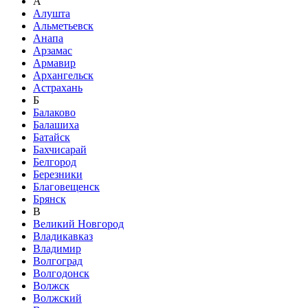
А
Алушта
Альметьевск
Анапа
Арзамас
Армавир
Архангельск
Астрахань
Б
Балаково
Балашиха
Батайск
Бахчисарай
Белгород
Березники
Благовещенск
Брянск
В
Великий Новгород
Владикавказ
Владимир
Волгоград
Волгодонск
Волжск
Волжский