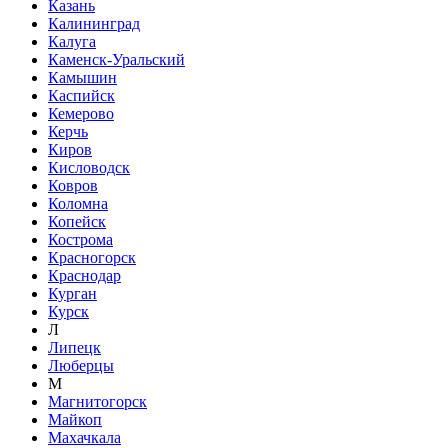
Казань
Калининград
Калуга
Каменск-Уральский
Камышин
Каспийск
Кемерово
Керчь
Киров
Кисловодск
Ковров
Коломна
Копейск
Кострома
Красногорск
Краснодар
Курган
Курск
Л
Липецк
Люберцы
М
Магнитогорск
Майкоп
Махачкала