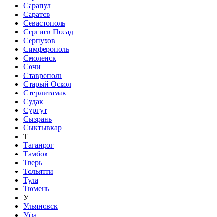
Сарапул
Саратов
Севастополь
Сергиев Посад
Серпухов
Симферополь
Смоленск
Сочи
Ставрополь
Старый Оскол
Стерлитамак
Судак
Сургут
Сызрань
Сыктывкар
Т
Таганрог
Тамбов
Тверь
Тольятти
Тула
Тюмень
У
Ульяновск
Уфа