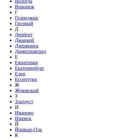
Вологда
Воронеж
Г
Геленджик
Грозный
Д
Дербент
Джанкой
Дзержинск
Димитровград
Е
Евпатория
Екатеринбург
Елец
Ессентуки
Ж
Жуковский
З
Златоуст
И
Иваново
Ижевск
Й
Йошкар-Ола
К