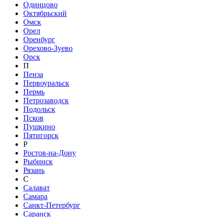
Одинцово
Октябрьский
Омск
Орел
Оренбург
Орехово-Зуево
Орск
П
Пенза
Первоуральск
Пермь
Петрозаводск
Подольск
Псков
Пушкино
Пятигорск
Р
Ростов-на-Дону
Рыбинск
Рязань
С
Салават
Самара
Санкт-Петербург
Саранск