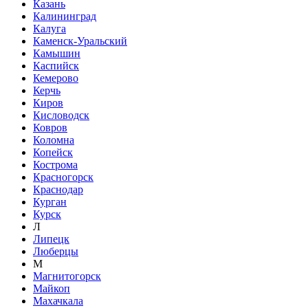
Казань
Калининград
Калуга
Каменск-Уральский
Камышин
Каспийск
Кемерово
Керчь
Киров
Кисловодск
Ковров
Коломна
Копейск
Кострома
Красногорск
Краснодар
Курган
Курск
Л
Липецк
Люберцы
М
Магнитогорск
Майкоп
Махачкала