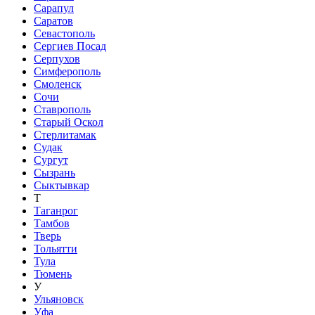
Сарапул
Саратов
Севастополь
Сергиев Посад
Серпухов
Симферополь
Смоленск
Сочи
Ставрополь
Старый Оскол
Стерлитамак
Судак
Сургут
Сызрань
Сыктывкар
Т
Таганрог
Тамбов
Тверь
Тольятти
Тула
Тюмень
У
Ульяновск
Уфа