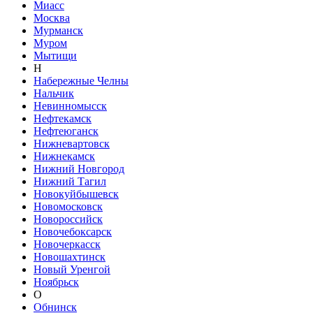
Миасс
Москва
Мурманск
Муром
Мытищи
Н
Набережные Челны
Нальчик
Невинномысск
Нефтекамск
Нефтеюганск
Нижневартовск
Нижнекамск
Нижний Новгород
Нижний Тагил
Новокуйбышевск
Новомосковск
Новороссийск
Новочебоксарск
Новочеркасск
Новошахтинск
Новый Уренгой
Ноябрьск
О
Обнинск