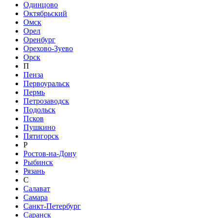
Одинцово
Октябрьский
Омск
Орел
Оренбург
Орехово-Зуево
Орск
П
Пенза
Первоуральск
Пермь
Петрозаводск
Подольск
Псков
Пушкино
Пятигорск
Р
Ростов-на-Дону
Рыбинск
Рязань
С
Салават
Самара
Санкт-Петербург
Саранск