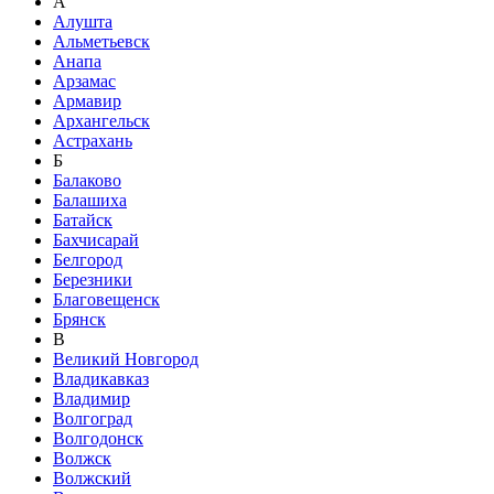
А
Алушта
Альметьевск
Анапа
Арзамас
Армавир
Архангельск
Астрахань
Б
Балаково
Балашиха
Батайск
Бахчисарай
Белгород
Березники
Благовещенск
Брянск
В
Великий Новгород
Владикавказ
Владимир
Волгоград
Волгодонск
Волжск
Волжский