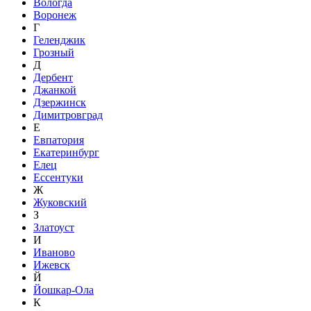
Вологда
Воронеж
Г
Геленджик
Грозный
Д
Дербент
Джанкой
Дзержинск
Димитровград
Е
Евпатория
Екатеринбург
Елец
Ессентуки
Ж
Жуковский
З
Златоуст
И
Иваново
Ижевск
Й
Йошкар-Ола
К